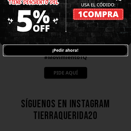
Tierra Querida.
Hoy somos 100 sedes a nivel nacional y la
misión no para.
¡Pedir ahora!
#MovimientoTQ
PIDE AQUÍ
Síguenos en Instagram
tierraquerida20