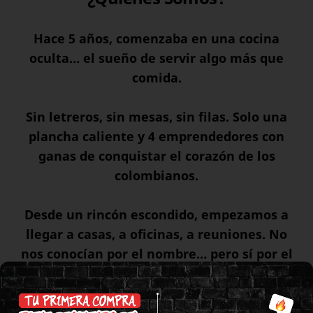
Hace 5 años, comenzaba en una cocina
oculta… el sueño de servir algo más que
comida.
Sin letreros, sin mesas, sin filas. Solo una
plancha caliente y 4 emprendedores con
ganas de conquistar el corazón de los
colombianos.
Desde un rincón escondido, empezamos a
llegar a casas, a oficinas, a reuniones. No
nos conocían por el nombre… pero sí por el
sabor. Y así, mordida tras mordida, fuimos
creciendo, porque ahora el sueño se había
convertido en llegar a cada rincón de esta