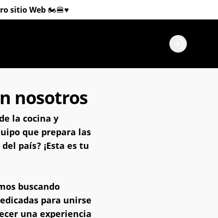
 sitio Web 🏍️🍔♥️
Login
n nosotros
e la cocina y
quipo que prepara las
el país? ¡Esta es tu
amos buscando
dedicadas para unirse
recer una experiencia