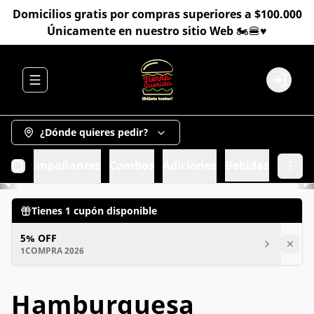
Domicilios gratis por compras superiores a $100.000
Únicamente en nuestro sitio Web 🏍️🍔♥️
Abrir menu de navegación
Login
¿Dónde quieres pedir?
sa
Acompañantes
Combos
Adiciones
Bebidas
Tienes
1
cupón disponible
5% OFF
1COMPRA 2026
Hamburguesa