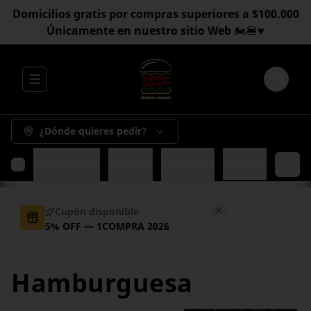
Domicilios gratis por compras superiores a $100.000
Únicamente en nuestro sitio Web 🏍️🍔♥️
Abrir menu de navegación
Login
¿Dónde quieres pedir?
sa
Acompañantes
Combos
Adiciones
Bebidas
Cupón disponible
5% OFF — 1COMPRA 2026
Hamburguesa