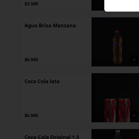
$3.500
Agua Brisa Manzana
$6.900
Coca Cola lata
$6.900
Coca-Cola Original 1.5