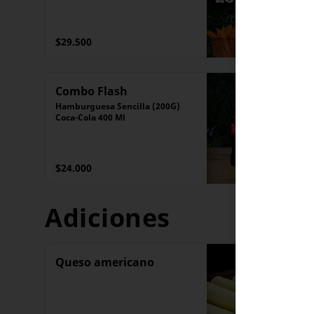
$29.500
Combo Flash
Hamburguesa Sencilla (200G)

Coca-Cola 400 Ml
$24.000
Adiciones
Queso americano