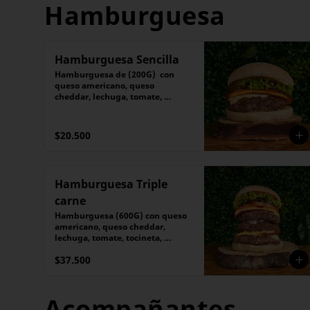
Hamburguesa
Hamburguesa Sencilla
Hamburguesa de (200G)  con 
queso americano, queso 
cheddar, lechuga, tomate, 
tocineta, pepinillos 
caramelizados
$20.500
Hamburguesa Triple
carne
Hamburguesa (600G) con queso 
americano, queso cheddar, 
lechuga, tomate, tocineta, 
pepinillos caramelizados
$37.500
Acompañantes