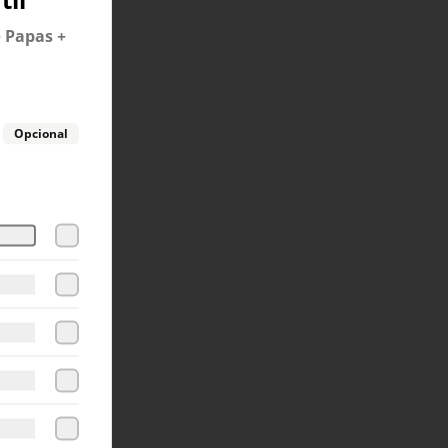
Close
 Papas +
Opcional