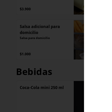
$3.900
Salsa adicional para
domicilio
Salsa para domicilio
$1.000
Bebidas
Coca-Cola mini 250 ml