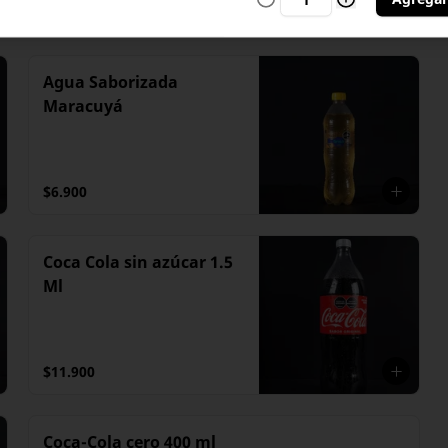
$6.900
Agua Saborizada
Maracuyá
$6.900
Coca Cola sin azúcar 1.5
Ml
$11.900
Coca-Cola cero 400 ml