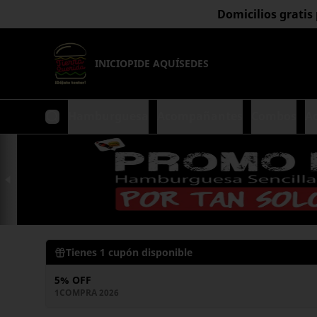
Domicilios gratis
INICIO
PIDE AQUÍ
SEDES
Hamburguesa
Acompañantes
Combos
A
Tienes
1
cupón disponible
5% OFF
1COMPRA 2026