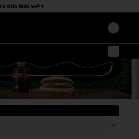
 sitio Web 🏍️🍔♥️
Login