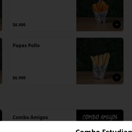
$6.900
Papas Pollo
$6.900
Combo Amigos
5 Hamburguesas Sencillas

Coca-Cola 1.5
Combo Estudian