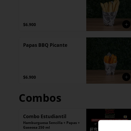
$6.900
Papas BBQ Picante
$6.900
Combos
Combo Estudiantil
Hamburguesa Sencilla + Papas + 
Gaseosa 250 ml