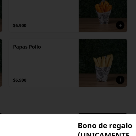
$6.900
Papas Pollo
$6.900
Combo Amigos
Bono de regalo
5 Hamburguesas Sencillas

Coca-Cola 1.5
(UNICAMENTE