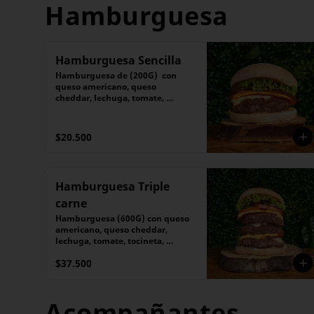
Hamburguesa
Hamburguesa Sencilla
Hamburguesa de (200G)  con 
queso americano, queso 
cheddar, lechuga, tomate, 
tocineta, pepinillos 
caramelizados
$20.500
Hamburguesa Triple
carne
Hamburguesa (600G) con queso 
americano, queso cheddar, 
lechuga, tomate, tocineta, 
pepinillos caramelizados
$37.500
Acompañantes