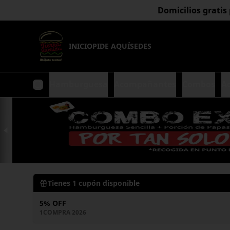
Domicilios gratis
INICIO
PIDE AQUÍ
SEDES
Hamburguesa
Acompañantes
Combos
A
Tienes
1
cupón disponible
5% OFF
1COMPRA 2026