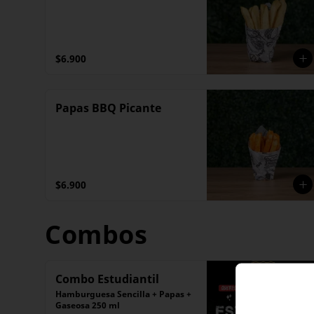
$6.900
Papas BBQ Picante
$6.900
Combos
Combo Estudiantil
Hamburguesa Sencilla + Papas + 
Gaseosa 250 ml