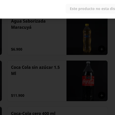
$6.900
Este producto no esta di
Agua Saborizada
Maracuyá
$6.900
Coca Cola sin azúcar 1.5
Ml
$11.900
Coca-Cola cero 400 ml