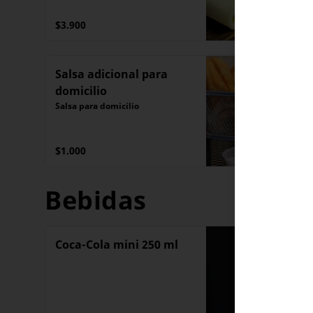
$3.900
Salsa adicional para
domicilio
Salsa para domicilio
$1.000
Bebidas
Coca-Cola mini 250 ml