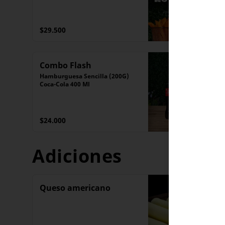
$29.500
Combo Flash
Hamburguesa Sencilla (200G)

Coca-Cola 400 Ml
$24.000
Adiciones
Queso americano