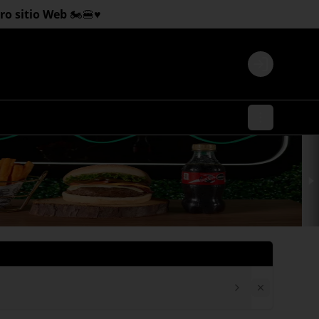
 sitio Web 🏍️🍔♥️
Login