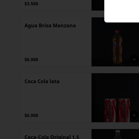
$3.500
Agua Brisa Manzana
$6.900
Coca Cola lata
$6.900
Coca-Cola Original 1.5